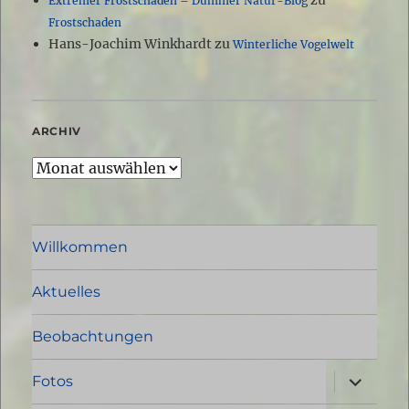
zu
Extremer Frostschaden – Dümmer Natur-Blog
Frostschaden
Hans-Joachim Winkhardt
zu
Winterliche Vogelwelt
ARCHIV
Archiv
Willkommen
Aktuelles
Beobachtungen
Unterme
Fotos
öffnen