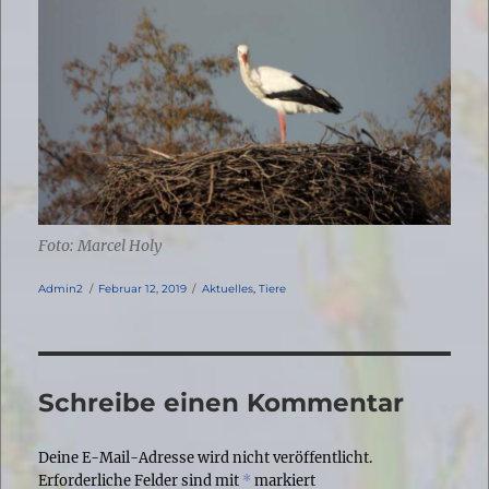
Foto: Marcel Holy
Autor
Veröffentlicht
Kategorien
Admin2
Februar 12, 2019
Aktuelles
,
Tiere
am
Schreibe einen Kommentar
Deine E-Mail-Adresse wird nicht veröffentlicht.
Erforderliche Felder sind mit
*
markiert