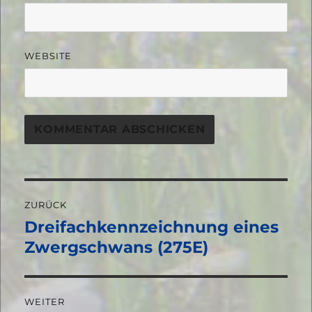
WEBSITE
Beitragsnavigation
ZURÜCK
Dreifachkennzeichnung eines
Vorheriger
Beitrag:
Zwergschwans (275E)
WEITER