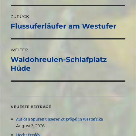
Beitragsnavigation
ZURÜCK
Flussuferläufer am Westufer
Vorheriger
Beitrag:
WEITER
Waldohreulen-Schlafplatz
Nächster
Beitrag:
Hüde
NEUESTE BEITRÄGE
Auf den Spuren unserer Zugvögel in Westafrika
August 3, 2026
Hecht Freddy