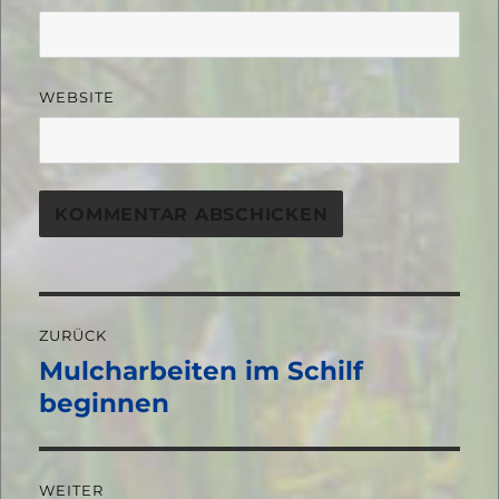
WEBSITE
Beitragsnavigation
ZURÜCK
Mulcharbeiten im Schilf
Vorheriger
Beitrag:
beginnen
WEITER