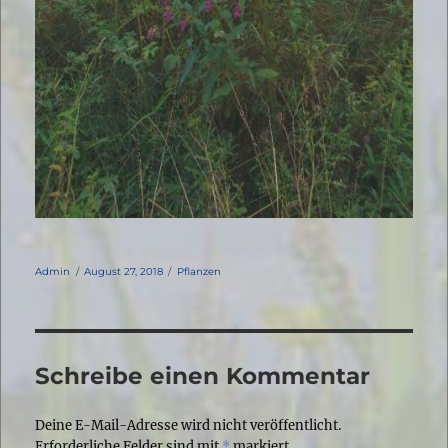
Autor
Veröffentlicht
Kategorien
Admin
August 27, 2018
Pflanzen
am
Schreibe einen Kommentar
Deine E-Mail-Adresse wird nicht veröffentlicht.
Erforderliche Felder sind mit
*
markiert