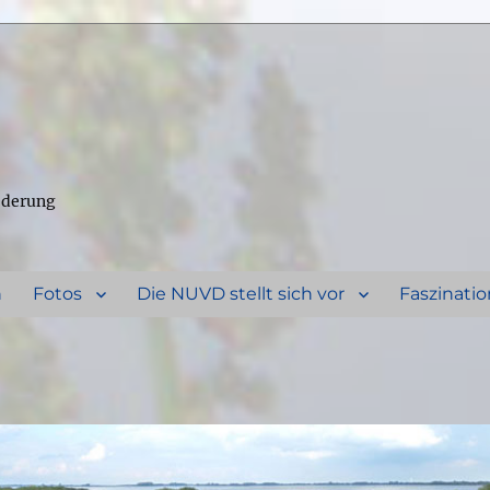
ederung
n
Fotos
Die NUVD stellt sich vor
Faszinatio