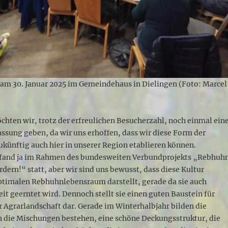
 am 30. Januar 2025 im Gemeindehaus in Dielingen (Foto: Marcel
öchten wir, trotz der erfreulichen Besucherzahl, noch einmal ein
sung geben, da wir uns erhoffen, dass wir diese Form der
künftig auch hier in unserer Region etablieren können.
 fand ja im Rahmen des bundesweiten Verbundprojekts „Rebhuh
ördern!“ statt, aber wir sind uns bewusst, dass diese Kultur
optimalen Rebhuhnlebensraum darstellt, gerade da sie auch
it geerntet wird. Dennoch stellt sie einen guten Baustein für
er Agrarlandschaft dar. Gerade im Winterhalbjahr bilden die
n die Mischungen bestehen, eine schöne Deckungsstruktur, die