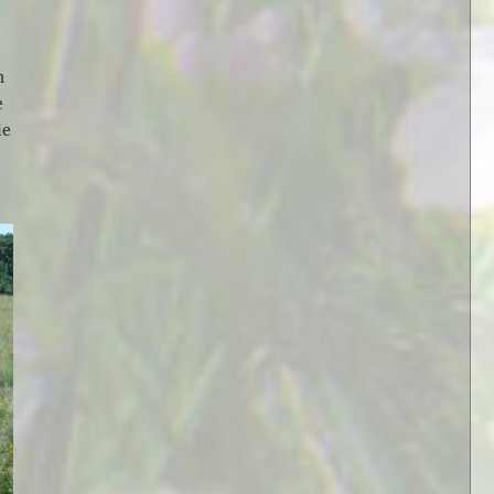
s
h
e
ie