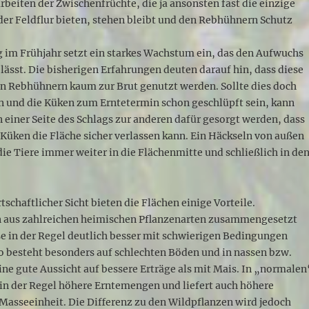
beiten der Zwischenfrüchte, die ja ansonsten fast die einzige
er Feldflur bieten, stehen bleibt und den Rebhühnern Schutz
 im Frühjahr setzt ein starkes Wachstum ein, das den Aufwuchs
lässt. Die bisherigen Erfahrungen deuten darauf hin, dass diese
on Rebhühnern kaum zur Brut genutzt werden. Sollte dies doch
in und die Küken zum Erntetermin schon geschlüpft sein, kann
n einer Seite des Schlags zur anderen dafür gesorgt werden, dass
Küken die Fläche sicher verlassen kann. Ein Häckseln von außen
ie Tiere immer weiter in die Flächenmitte und schließlich in de
schaftlicher Sicht bieten die Flächen einige Vorteile.
 aus zahlreichen heimischen Pflanzenarten zusammengesetzt
e in der Regel deutlich besser mit schwierigen Bedingungen
So besteht besonders auf schlechten Böden und in nassen bzw.
ine gute Aussicht auf bessere Erträge als mit Mais. In „normalen
 in der Regel höhere Erntemengen und liefert auch höhere
Masseeinheit. Die Differenz zu den Wildpflanzen wird jedoch