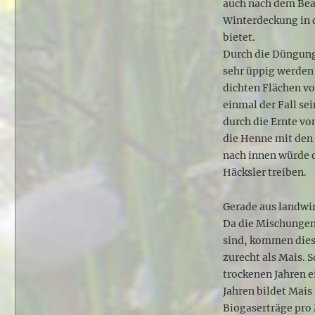
auch nach dem Bear
Winterdeckung in d
bietet.
Durch die Düngung
sehr üppig werden 
dichten Flächen v
einmal der Fall se
durch die Ernte vo
die Henne mit den 
nach innen würde d
Häcksler treiben.
Gerade aus landwirt
Da die Mischungen
sind, kommen dies
zurecht als Mais. 
trockenen Jahren e
Jahren bildet Mais
Biogaserträge pro 