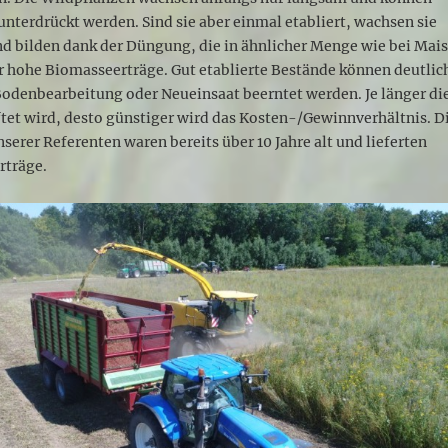
unterdrückt werden. Sind sie aber einmal etabliert, wachsen sie
nd bilden dank der Düngung, die in ähnlicher Menge wie bei Mai
r hohe Biomasseerträge. Gut etablierte Bestände können deutlic
Bodenbearbeitung oder Neueinsaat beerntet werden. Je länger di
tet wird, desto günstiger wird das Kosten-/Gewinnverhältnis. D
nserer Referenten waren bereits über 10 Jahre alt und lieferten
rträge.