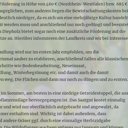
 Förderung in Höhe von 460 € (Nordrhein-Westfalen) bzw. 685 €
usgeglichen, zum anderen liegen die Bewirtschaftungskosten be
eutlich niedriger, da es sich um eine mehrjährige Kultur handelt
sät werden muss und anschließend nur noch gedüngt und beernte
s Diepholz bietet sogar noch eine zusätzliche Förderung auf die
ze an. Hierüber informieren der Landkreis und wir bei Interess
ndlung wird nur im ersten Jahr empfohlen, um die
inmal sauber zu etablieren, anschließend fallen alle klassische
chritte wie Bodenbearbeitung, Neueinsaat,
dlung, Winterbegrünung etc. und damit auch die damit
n weg. Die Flächen sind dann nur noch zu düngen und zu ernten
t im Sommer, am besten in eine niedrige Getreidestoppel, die au
pflanzensilage hervorgegangen ist. Das Saatgut kostet einmalig
ar und wird nur oberflächlich aufgebracht und angewalzt, da
imer enthalten sind. Wichtig ist dabei außerdem, dass
d andere Gräser ggf. durch eine einmalige Herbizidgabe
n. Die Wildpflanzen wachsen anfangs nur langsam und können