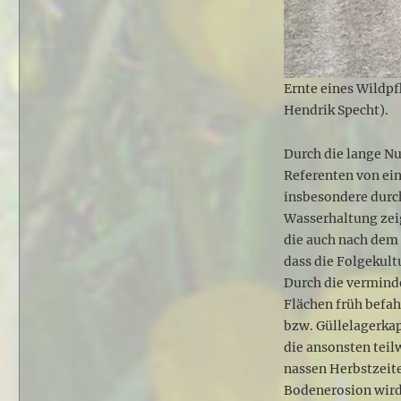
Ernte eines Wildp
Hendrik Specht).
Durch die lange N
Referenten von ei
insbesondere durch
Wasserhaltung zeig
die auch nach dem
dass die Folgekult
Durch die vermind
Flächen früh befah
bzw. Güllelagerka
die ansonsten teil
nassen Herbstzeit
Bodenerosion wird