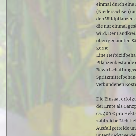
einmal durch eine
(Niedersachsen) a
den Wildpflanzen d
die nur einmal ge
wird. Der Landkrei
oben genannten Sät
gerne.
Eine Herbizidbeha
Pflanzenbestände e
Bewirtschaftungss
Spritzmittelbehan
verbundenen Koste
Die Einsaat erfolg
der Ernte als Ganz
ca. 400 € pro Hekt
zahlreiche Lichtke
Ausfallgetreide un
unterdrückt werde