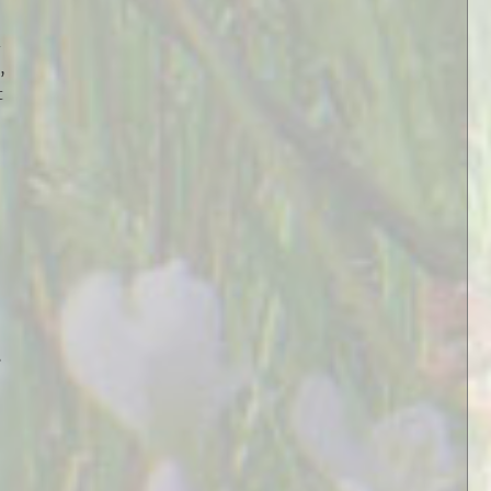
i
,
t
e
n
.
s