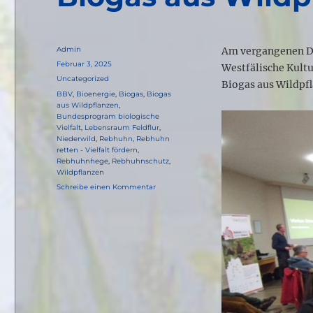
Autor
Admin
Am vergangenen Do
Veröffentlicht
Februar 3, 2025
Westfälische Kult
am
Kategorien
Uncategorized
Biogas aus Wildpfl
Schlagwörter
BBV
,
Bioenergie
,
Biogas
,
Biogas
aus Wildpflanzen
,
Bundesprogram biologische
Vielfalt
,
Lebensraum Feldflur
,
Niederwild
,
Rebhuhn
,
Rebhuhn
retten - Vielfalt fördern
,
Rebhuhnhege
,
Rebhuhnschutz
,
Wildpflanzen
zu
Schreibe einen Kommentar
Biogas
aus
Wildpflanzen