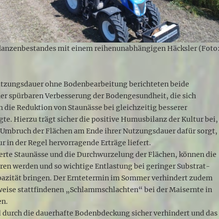
flanzenbestandes mit einem reihenunabhängigen Häcksler (Foto
utzungsdauer ohne Bodenbearbeitung berichteten beide
ner spürbaren Verbesserung der Bodengesundheit, die sich
 die Reduktion von Staunässe bei gleichzeitig besserer
te. Hierzu trägt sicher die positive Humusbilanz der Kultur bei,
 Umbruch der Flächen am Ende ihrer Nutzungsdauer dafür sorgt,
ur in der Regel hervorragende Erträge liefert.
erte Staunässe und die Durchwurzelung der Flächen, können die
ren werden und so wichtige Entlastung bei geringer Substrat-
pazität bringen. Der Erntetermin im Sommer verhindert zudem
weise stattfindenen „Schlammschlachten“ bei der Maisernte in
en.
 durch die dauerhafte Bodenbdeckung sicher verhindert und das