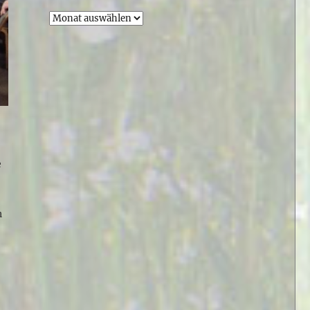
Archiv
e
n