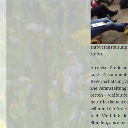
Infoveranstaltung
Holy).
An dieser Stelle m
kurze Zusammenfas
Bewirtschaftung zu
Die Veranstaltung
retten – Vielfalt f
natürlich keinen 
während der Brutze
mehr Vielfalt in d
Stauden, aus dene