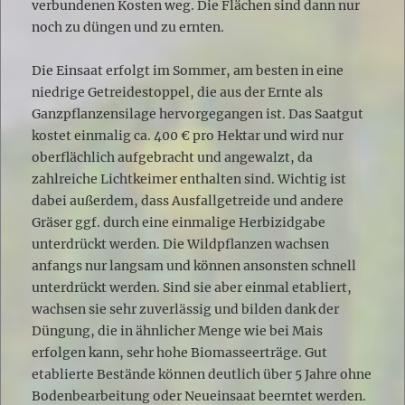
verbundenen Kosten weg. Die Flächen sind dann nur
noch zu düngen und zu ernten.
Die Einsaat erfolgt im Sommer, am besten in eine
niedrige Getreidestoppel, die aus der Ernte als
Ganzpflanzensilage hervorgegangen ist. Das Saatgut
kostet einmalig ca. 400 € pro Hektar und wird nur
oberflächlich aufgebracht und angewalzt, da
zahlreiche Lichtkeimer enthalten sind. Wichtig ist
dabei außerdem, dass Ausfallgetreide und andere
Gräser ggf. durch eine einmalige Herbizidgabe
unterdrückt werden. Die Wildpflanzen wachsen
anfangs nur langsam und können ansonsten schnell
unterdrückt werden. Sind sie aber einmal etabliert,
wachsen sie sehr zuverlässig und bilden dank der
Düngung, die in ähnlicher Menge wie bei Mais
erfolgen kann, sehr hohe Biomasseerträge. Gut
etablierte Bestände können deutlich über 5 Jahre ohne
Bodenbearbeitung oder Neueinsaat beerntet werden.