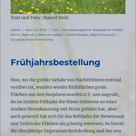
Text und Foto: Marcel Holy
Autor
Veröffentlicht
Kategorien
Schlagwörter
Admin
April 24, 2025
Tiere
Bundesprogramm Biologische Vielfalt
,
am
Perdix
,
Rebhuhn
,
Rebhuhn retten - Vielfalt fördern
,
Rebhuhnschutz
zu
Schreibe einen Kommentar
Rebhühner
in
„Blühfläche“
Frühjahrsbestellung
Nun, wo die größte Gefahr von Nachtfrösten erstmal
vorüber ist, wurden wieder Blühflächen gesät.
Flächen aus den Vorjahren wurden z.T. neu angesät,
da im letzten Frühjahr die Nässe teilweise zu einer
starken Verunkrautung mit Hirse geführt hat, aber
auch generell hat sich für das Rebhuhn die Neueinsaat
von Teilen der Flächen als günstig erwiesen. So bietet
die überjährige Vegetation Brutdeckung und der neu