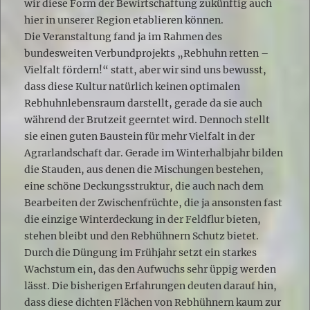
wir diese Form der Bewirtschaftung zukünftig auch
hier in unserer Region etablieren können.
Die Veranstaltung fand ja im Rahmen des
bundesweiten Verbundprojekts „Rebhuhn retten –
Vielfalt fördern!“ statt, aber wir sind uns bewusst,
dass diese Kultur natürlich keinen optimalen
Rebhuhnlebensraum darstellt, gerade da sie auch
während der Brutzeit geerntet wird. Dennoch stellt
sie einen guten Baustein für mehr Vielfalt in der
Agrarlandschaft dar. Gerade im Winterhalbjahr bilden
die Stauden, aus denen die Mischungen bestehen,
eine schöne Deckungsstruktur, die auch nach dem
Bearbeiten der Zwischenfrüchte, die ja ansonsten fast
die einzige Winterdeckung in der Feldflur bieten,
stehen bleibt und den Rebhühnern Schutz bietet.
Durch die Düngung im Frühjahr setzt ein starkes
Wachstum ein, das den Aufwuchs sehr üppig werden
lässt. Die bisherigen Erfahrungen deuten darauf hin,
dass diese dichten Flächen von Rebhühnern kaum zur