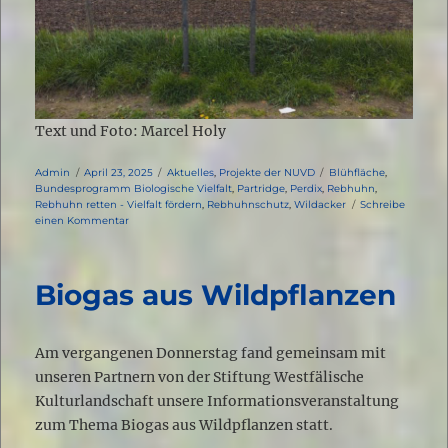
Text und Foto: Marcel Holy
Autor
Veröffentlicht
Kategorien
Schlagwörter
Admin
April 23, 2025
Aktuelles
,
Projekte der NUVD
Blühfläche
,
am
Bundesprogramm Biologische Vielfalt
,
Partridge
,
Perdix
,
Rebhuhn
,
Rebhuhn retten - Vielfalt fördern
,
Rebhuhnschutz
,
Wildacker
Schreibe
zu
einen Kommentar
Frühjahrsbestellung
Biogas aus Wildpflanzen
Am vergangenen Donnerstag fand gemeinsam mit
unseren Partnern von der Stiftung Westfälische
Kulturlandschaft unsere Informationsveranstaltung
zum Thema Biogas aus Wildpflanzen statt.