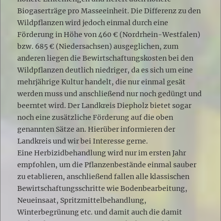
Biogaserträge pro Masseeinheit. Die Differenz zu den
Wildpflanzen wird jedoch einmal durch eine
Förderung in Höhe von 460 € (Nordrhein-Westfalen)
bzw. 685 € (Niedersachsen) ausgeglichen, zum
anderen liegen die Bewirtschaftungskosten bei den
Wildpflanzen deutlich niedriger, da es sich um eine
mehrjährige Kultur handelt, die nur einmal gesät
werden muss und anschließend nur noch gedüngt und
beerntet wird. Der Landkreis Diepholz bietet sogar
noch eine zusätzliche Förderung auf die oben
genannten Sätze an. Hierüber informieren der
Landkreis und wir bei Interesse gerne.
Eine Herbizidbehandlung wird nur im ersten Jahr
empfohlen, um die Pflanzenbestände einmal sauber
zu etablieren, anschließend fallen alle klassischen
Bewirtschaftungsschritte wie Bodenbearbeitung,
Neueinsaat, Spritzmittelbehandlung,
Winterbegrünung etc. und damit auch die damit