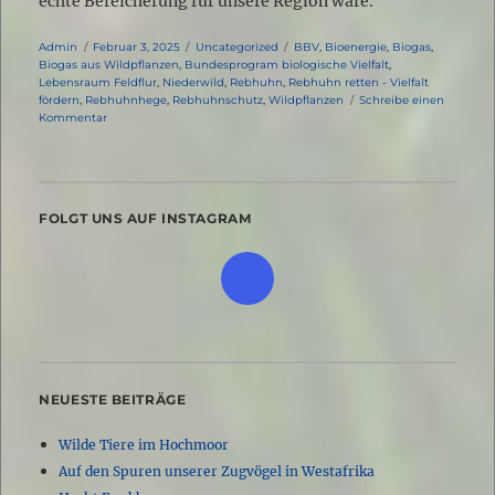
echte Bereicherung für unsere Region wäre.
Autor
Veröffentlicht
Kategorien
Schlagwörter
Admin
Februar 3, 2025
Uncategorized
BBV
,
Bioenergie
,
Biogas
,
am
Biogas aus Wildpflanzen
,
Bundesprogram biologische Vielfalt
,
Lebensraum Feldflur
,
Niederwild
,
Rebhuhn
,
Rebhuhn retten - Vielfalt
fördern
,
Rebhuhnhege
,
Rebhuhnschutz
,
Wildpflanzen
Schreibe einen
zu
Kommentar
Biogas
aus
Wildpflanzen
FOLGT UNS AUF INSTAGRAM
NEUESTE BEITRÄGE
Wilde Tiere im Hochmoor
Auf den Spuren unserer Zugvögel in Westafrika