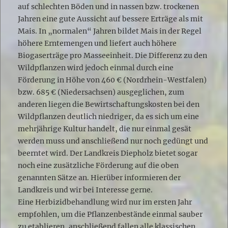
auf schlechten Böden und in nassen bzw. trockenen
Jahren eine gute Aussicht auf bessere Erträge als mit
Mais. In „normalen“ Jahren bildet Mais in der Regel
höhere Erntemengen und liefert auch höhere
Biogaserträge pro Masseeinheit. Die Differenz zu den
Wildpflanzen wird jedoch einmal durch eine
Förderung in Höhe von 460 € (Nordrhein-Westfalen)
bzw. 685 € (Niedersachsen) ausgeglichen, zum
anderen liegen die Bewirtschaftungskosten bei den
Wildpflanzen deutlich niedriger, da es sich um eine
mehrjährige Kultur handelt, die nur einmal gesät
werden muss und anschließend nur noch gedüngt und
beerntet wird. Der Landkreis Diepholz bietet sogar
noch eine zusätzliche Förderung auf die oben
genannten Sätze an. Hierüber informieren der
Landkreis und wir bei Interesse gerne.
Eine Herbizidbehandlung wird nur im ersten Jahr
empfohlen, um die Pflanzenbestände einmal sauber
zu etablieren, anschließend fallen alle klassischen