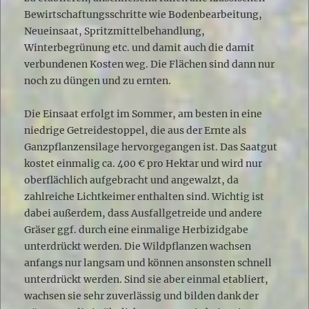
Bewirtschaftungsschritte wie Bodenbearbeitung,
Neueinsaat, Spritzmittelbehandlung,
Winterbegrünung etc. und damit auch die damit
verbundenen Kosten weg. Die Flächen sind dann nur
noch zu düngen und zu ernten.
Die Einsaat erfolgt im Sommer, am besten in eine
niedrige Getreidestoppel, die aus der Ernte als
Ganzpflanzensilage hervorgegangen ist. Das Saatgut
kostet einmalig ca. 400 € pro Hektar und wird nur
oberflächlich aufgebracht und angewalzt, da
zahlreiche Lichtkeimer enthalten sind. Wichtig ist
dabei außerdem, dass Ausfallgetreide und andere
Gräser ggf. durch eine einmalige Herbizidgabe
unterdrückt werden. Die Wildpflanzen wachsen
anfangs nur langsam und können ansonsten schnell
unterdrückt werden. Sind sie aber einmal etabliert,
wachsen sie sehr zuverlässig und bilden dank der