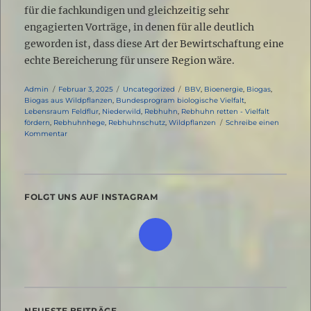
für die fachkundigen und gleichzeitig sehr
engagierten Vorträge, in denen für alle deutlich
geworden ist, dass diese Art der Bewirtschaftung eine
echte Bereicherung für unsere Region wäre.
Autor
Veröffentlicht
Kategorien
Schlagwörter
Admin
Februar 3, 2025
Uncategorized
BBV
,
Bioenergie
,
Biogas
,
am
Biogas aus Wildpflanzen
,
Bundesprogram biologische Vielfalt
,
Lebensraum Feldflur
,
Niederwild
,
Rebhuhn
,
Rebhuhn retten - Vielfalt
fördern
,
Rebhuhnhege
,
Rebhuhnschutz
,
Wildpflanzen
Schreibe einen
zu
Kommentar
Biogas
aus
Wildpflanzen
FOLGT UNS AUF INSTAGRAM
NEUESTE BEITRÄGE