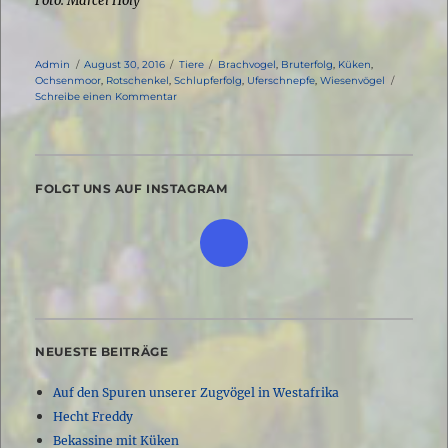
Foto: Marcel Holy
Autor
Veröffentlicht
Kategorien
Schlagwörter
Admin
August 30, 2016
Tiere
Brachvogel
,
Bruterfolg
,
Küken
,
am
Ochsenmoor
,
Rotschenkel
,
Schlupferfolg
,
Uferschnepfe
,
Wiesenvögel
zu
Schreibe einen Kommentar
Dreierlei
Wiesenvögel
FOLGT UNS AUF INSTAGRAM
NEUESTE BEITRÄGE
Auf den Spuren unserer Zugvögel in Westafrika
Hecht Freddy
Bekassine mit Küken