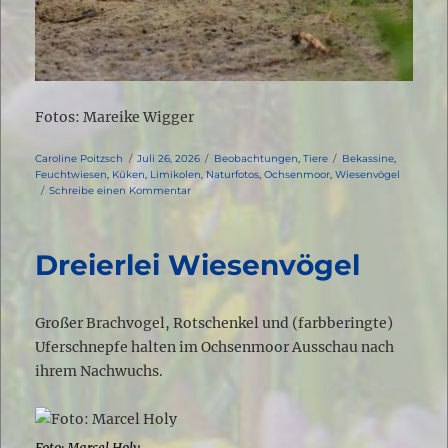
Fotos: Mareike Wigger
Autor
Veröffentlicht
Kategorien
Schlagwörter
Caroline Poitzsch
Juli 26, 2026
Beobachtungen
,
Tiere
Bekassine
,
am
Feuchtwiesen
,
Küken
,
Limikolen
,
Naturfotos
,
Ochsenmoor
,
Wiesenvögel
zu
Schreibe einen Kommentar
Bekassine
mit
Küken
Dreierlei Wiesenvögel
Großer Brachvogel, Rotschenkel und (farbberingte)
Uferschnepfe halten im Ochsenmoor Ausschau nach
ihrem Nachwuchs.